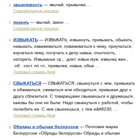
звыкливость
— звычай, прывычка …
4
Старабеларускі лексікон
поконъ
— звычай, закон …
5
Старабеларускі лексікон
ИЗВЫКАТЬ
— ИЗВЫКАТЬ, извыкнуть, привыкать, обыкать;
6
навыкать; изваживаться, поваживаться к чему, приучаться,
изучаться чему, получать к делу навык, опытность,
натореть. Извыканье ср., ·длит. извык муж. извычка жен.,
·об. ·сост. по гл., привычка, навык, обык …
Толковый словарь Даля
СВЫКАТЬСЯ
— СВЫКАТЬСЯ, свыкнуться с чем, привыкать
7
и обживаться, сживаться или обходиться; привыкая друг к
другу сблизиться. С товарищами свыкаешься и дружишься,
каковы бы они ни были. Надо свыкнуться с работой, чтобы
полюбить ее. С чем свыкнешься, с тем и&#8230; …
Толковый словарь Даля
Обряды и обычаи белорусов
— Почтовая марка
8
Белоруссии «Обряды белорусов» Обряды и обычаи