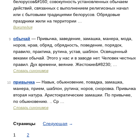
белорусов&#160; совокупность установленных обычаем
действий, связанных с выполнением религиозных начал
или с бытовыми традициями белорусов. Обрядовые
праздники жили на территории …
Википедия
обычай
— Привычка, заведение, замашка, манера, мода,
9
норов, нрав, обряд, обрядность, поведение, порядок,
правило, практика, рутина, устав, шаблон. Освященный
веками обычай. Этого у нас и в заводе нет. Человек честных
правил. Дух времени, веяние. Жестокие&#8230; …
Словарь синонимов
привычка
— Навык, обыкновение, повадка, замашка,
10
манера, прием, шаблон, рутина; норов, сноровка. Привычка
вторая натура. Аристократические замашки. По привычке,
по обыкновению. .. Ср …
Словарь синонимов
Страницы
Следующая
→
1
2